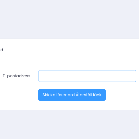
rd
E-postadress
Skicka lösenord Återställ länk